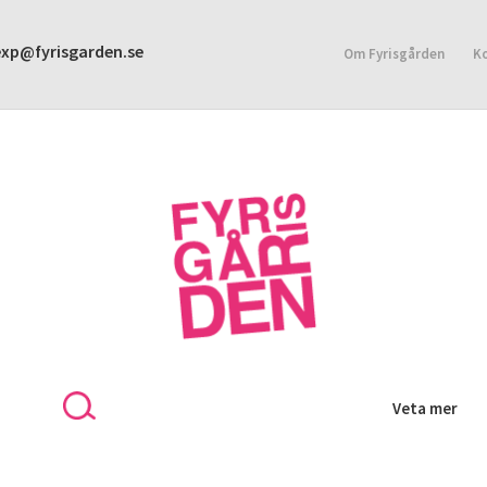
exp@fyrisgarden.se
Om Fyrisgården
K
KONTAKT
INTEGRITETSPOLICY
Veta mer