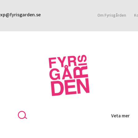
exp@fyrisgarden.se
Om Fyrisgården
K
KONTAKT
INTEGRITETSPOLICY
Veta mer