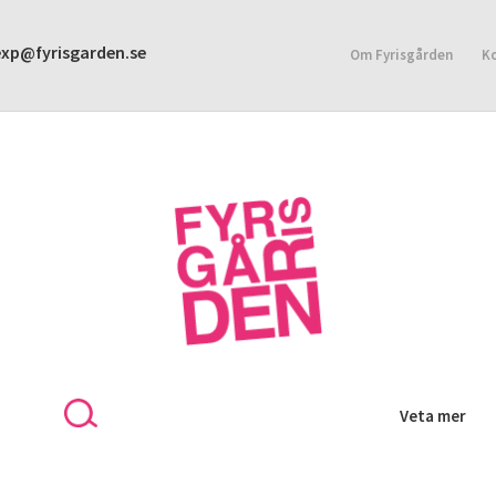
exp@fyrisgarden.se
Om Fyrisgården
K
KONTAKT
INTEGRITETSPOLICY
Veta mer