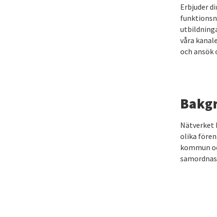
Erbjuder d
funktionsne
utbildning
våra kanale
och ansök o
Bakg
Nätverket F
olika fören
kommun och 
samordnas