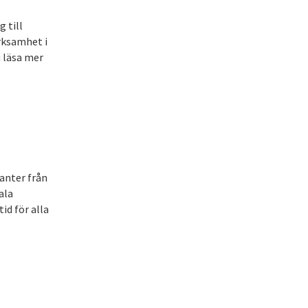
g till
rksamhet i
 läsa mer
tanter från
ala
id för alla