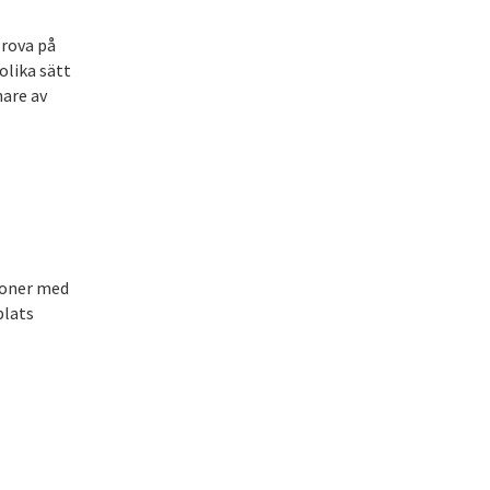
prova på
lika sätt
nare av
rsoner med
plats