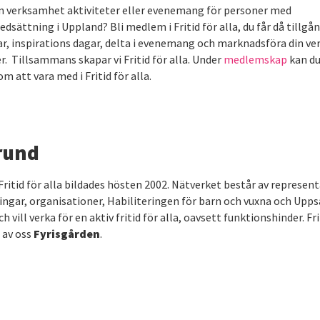
in verksamhet aktiviteter eller evenemang för personer med
dsättning i Uppland? Bli medlem i Fritid för alla, du får då tillgån
ar, inspirations dagar, delta i evenemang och marknadsföra din ve
r. Tillsammans skapar vi Fritid för alla. Under
medlemskap
kan du
m att vara med i Fritid för alla.
rund
ritid för alla bildades hösten 2002. Nätverket består av represen
ingar, organisationer, Habiliteringen för barn och vuxna och Upps
vill verka för en aktiv fritid för alla, oavsett funktionshinder. Frit
 av oss
Fyrisgården
.