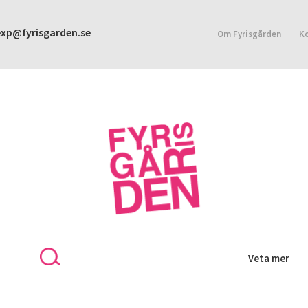
exp@fyrisgarden.se
Om Fyrisgården
K
Veta mer