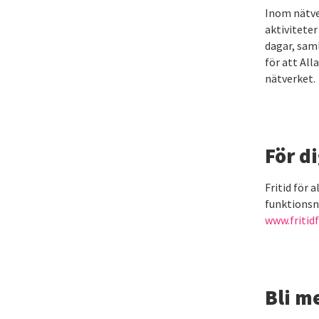
Inom nätve
aktiviteter
dagar, sam
för att All
nätverket.
För di
Fritid för 
funktionsn
www.fritidf
Bli m