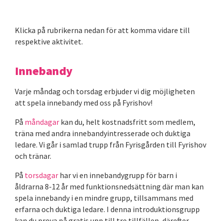
Klicka på rubrikerna nedan för att komma vidare till
respektive aktivitet.
Innebandy
Varje måndag och torsdag erbjuder vi dig möjligheten
att spela innebandy med oss på Fyrishov!
På
måndagar
kan du, helt kostnadsfritt som medlem,
träna med andra innebandyintresserade och duktiga
ledare. Vi går i samlad trupp från Fyrisgården till Fyrishov
och tränar.
På
torsdagar
har vi en innebandygrupp för barn i
åldrarna 8-12 år med funktionsnedsättning där man kan
spela innebandy i en mindre grupp, tillsammans med
erfarna och duktiga ledare. I denna introduktionsgrupp
kan du prova på gratis upp till tre tillfällen, därefter